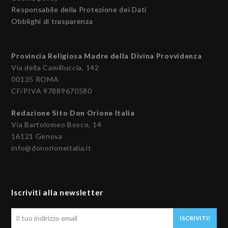
Responsabile della Protezione dei Dati
Obblighi di trasparenza
Provincia Religiosa Madre della Divina Provvidenza
Via della Camilluccia, 142
00135 ROMA
CF/PIVA 97889670580
Redazione Sito Don Orione Italia
Via Bartolomeo Bosco, 14
16121 Genova
info@donorioneitalia.it
Iscriviti alla newsletter
Il
ISCRIVITI!
tuo