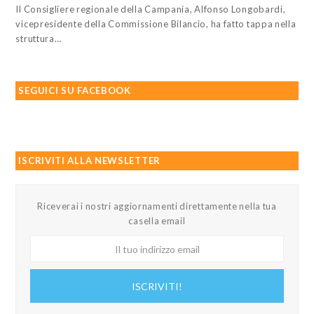
Il Consigliere regionale della Campania, Alfonso Longobardi,
vicepresidente della Commissione Bilancio, ha fatto tappa nella
struttura…
SEGUICI SU FACEBOOK
ISCRIVITI ALLA NEWSLETTER
Riceverai i nostri aggiornamenti direttamente nella tua
casella email
Il
tuo
indirizzo
ISCRIVITI!
email