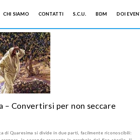
CHI SIAMO
CONTATTI
S.C.U.
BDM
DOI EVEN
a – Convertirsi per non seccare
 di Quaresima si divide in due parti, facilmente riconoscibili:
cronaca, la seconda racconta la parabola del fico sterile. Il