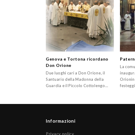
Genova e Tortona ricordano
Patern
Don Orione
La comu
Due luoghi cari a Don Orione, il
inaugura
Santuario della Madonna della
Orionin
Guardia e il Piccolo Cottolengo…
festegg
Informazioni
Privacy policy