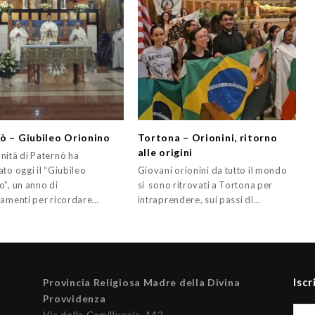
ò – Giubileo Orionino
Tortona – Orionini, ritorno
alle origini
nità di Paternò ha
to oggi il “Giubileo
Giovani orionini da tutto il mondo
o”, un anno di
si sono ritrovati a Tortona per
iamenti per ricordare…
intraprendere, sui passi di…
Iscr
Provincia Religiosa Madre della Divina
Provvidenza
Via della Camilluccia, 142