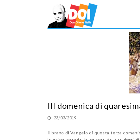
III domenica di quaresim
23/03/2019
Il brano di Vangelo di questa terza domenica
la prima prende lo spunto da due fatti di 