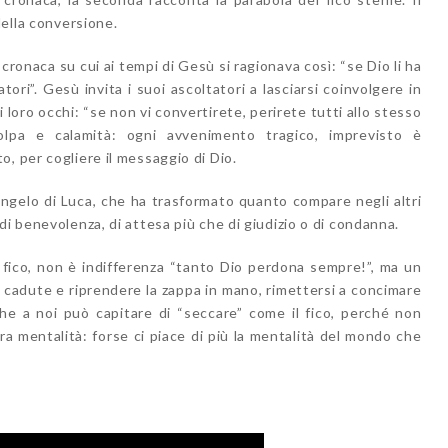
della conversione.
 cronaca su cui ai tempi di Gesù si ragionava così: “se Dio li ha
atori”. Gesù invita i suoi ascoltatori a lasciarsi coinvolgere in
loro occhi: “se non vi convertirete, perirete tutti allo stesso
olpa e calamità: ogni avvenimento tragico, imprevisto è
, per cogliere il messaggio di Dio.
Vangelo di Luca, che ha trasformato quanto compare negli altri
di benevolenza, di attesa più che di giudizio o di condanna.
l fico, non è indifferenza “tanto Dio perdona sempre!”, ma un
le cadute e riprendere la zappa in mano, rimettersi a concimare
che a noi può capitare di “seccare” come il fico, perché non
ra mentalità: forse ci piace di più la mentalità del mondo che