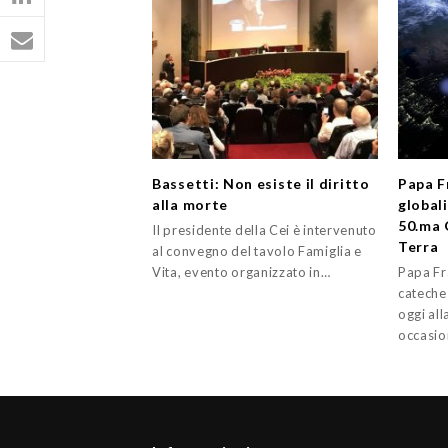
Bassetti: Non esiste il diritto
Papa F
alla morte
globali
50.ma 
Il presidente della Cei è intervenuto
Terra
al convegno del tavolo Famiglia e
Vita, evento organizzato in…
Papa Fr
cateches
oggi all
occasi