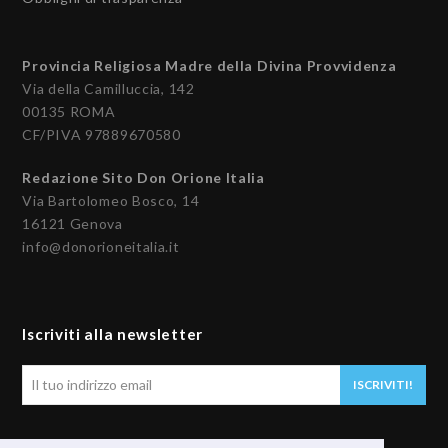
Provincia Religiosa Madre della Divina Provvidenza
Via della Camilluccia, 142
00135 ROMA
CF/PIVA 97889670580
Redazione Sito Don Orione Italia
Via Bartolomeo Bosco, 14
16121 Genova
info@donorioneitalia.it
Iscriviti alla newsletter
Il
ISCRIVITI!
tuo
indirizzo
email