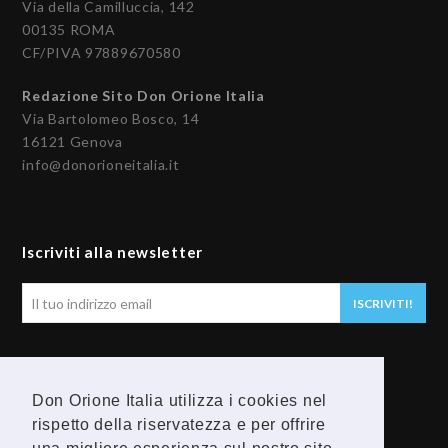
Via della Camilluccia, 142
00135 ROMA
CF/PIVA 97889670580
Redazione Sito Don Orione Italia
Via Bartolomeo Bosco, 14
16121 Genova
info@donorioneitalia.it
Iscriviti alla newsletter
Il
ISCRIVITI!
tuo
indirizzo
email
Seguici
Don Orione Italia utilizza i cookies nel
F
Y
rispetto della riservatezza e per offrire