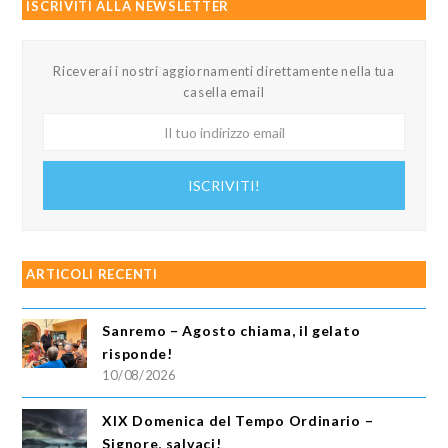
ISCRIVITI ALLA NEWSLETTER
Riceverai i nostri aggiornamenti direttamente nella tua
casella email
Il
tuo
indirizzo
ISCRIVITI!
email
ARTICOLI RECENTI
Sanremo – Agosto chiama, il gelato
risponde!
10/08/2026
XIX Domenica del Tempo Ordinario –
Signore, salvaci!