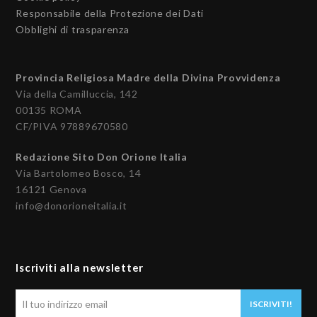
Responsabile della Protezione dei Dati
Obblighi di trasparenza
Provincia Religiosa Madre della Divina Provvidenza
Via della Camilluccia, 142
00135 ROMA
CF/PIVA 97889670580
Redazione Sito Don Orione Italia
Via Bartolomeo Bosco, 14
16121 Genova
info@donorioneitalia.it
Iscriviti alla newsletter
Il
ISCRIVITI!
tuo