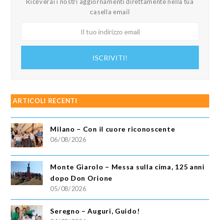
Riceverai i nostri aggiornamenti direttamente nella tua
casella email
Il
tuo
indirizzo
ISCRIVITI!
email
ARTICOLI RECENTI
Milano – Con il cuore riconoscente
06/08/2026
Monte Giarolo – Messa sulla cima, 125 anni
dopo Don Orione
05/08/2026
Seregno – Auguri, Guido!