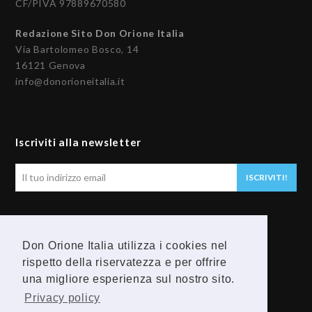
CF/PIVA 97889670580
Redazione Sito Don Orione Italia
Via Bartolomeo Bosco, 14
16121 Genova
info@donorioneitalia.it
Iscriviti alla newsletter
Il
ISCRIVITI!
tuo
indirizzo
email
Seguici
Don Orione Italia utilizza i cookies nel
F
Y
rispetto della riservatezza e per offrire
una migliore esperienza sul nostro sito.
a
o
Privacy policy