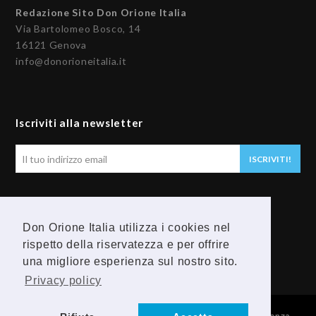
Redazione Sito Don Orione Italia
Via Bartolomeo Bosco, 14
16121 Genova
info@donorioneitalia.it
Iscriviti alla newsletter
Il
ISCRIVITI!
tuo
indirizzo
email
Seguici
Don Orione Italia utilizza i cookies nel
rispetto della riservatezza e per offrire
F
Y
una migliore esperienza sul nostro sito.
a
o
Privacy policy
c
u