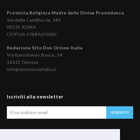
Provincia Religiosa Madre della Divina Provvidenza
Via della Camilluccia, 142
00135 ROMA
CF/PIVA 97889670580
Redazione Sito Don Orione Italia
Via Bartolomeo Bosco, 14
16121 Genova
info@donorioneitalia.it
Iscriviti alla newsletter
Il
ISCRIVITI!
tuo
indirizzo
email
Seguici