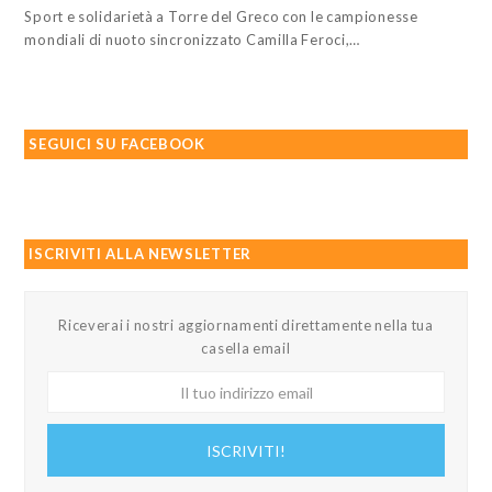
Sport e solidarietà a Torre del Greco con le campionesse
mondiali di nuoto sincronizzato Camilla Feroci,…
SEGUICI SU FACEBOOK
ISCRIVITI ALLA NEWSLETTER
Riceverai i nostri aggiornamenti direttamente nella tua
casella email
Il
tuo
indirizzo
ISCRIVITI!
email