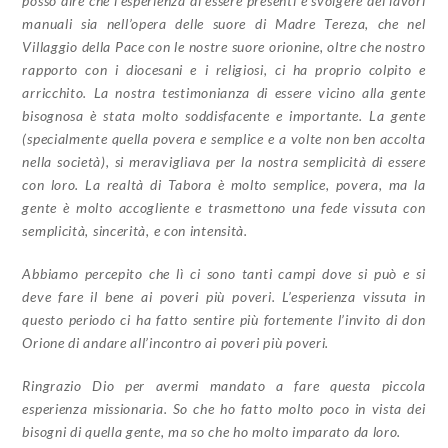
posso dire che l’esperienza di essere presenti e svolgere dei lavori
manuali sia nell’opera delle suore di Madre Tereza, che nel
Villaggio della Pace con le nostre suore orionine, oltre che nostro
rapporto con i diocesani e i religiosi, ci ha proprio colpito e
arricchito. La nostra testimonianza di essere vicino alla gente
bisognosa è stata molto soddisfacente e importante. La gente
(specialmente quella povera e semplice e a volte non ben accolta
nella società), si meravigliava per la nostra semplicità di essere
con loro. La realtà di Tabora è molto semplice, povera, ma la
gente è molto accogliente e trasmettono una fede vissuta con
semplicità, sincerità, e con intensità.
Abbiamo percepito che lì ci sono tanti campi dove si può e si
deve fare il bene ai poveri più poveri. L’esperienza vissuta in
questo periodo ci ha fatto sentire più fortemente l’invito di don
Orione di andare all’incontro ai poveri più poveri.
Ringrazio Dio per avermi mandato a fare questa piccola
esperienza missionaria. So che ho fatto molto poco in vista dei
bisogni di quella gente, ma so che ho molto imparato da loro.