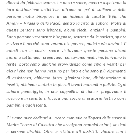
diocesi da febbraio scorso. Le nostre suore, mentre aspettano la
loro destinazione definitiva, offrono un po’ di sollievo a delle
persone molto bisognose in un insieme di casette (Kijiji cha
Amani = Vilaggio della Pace), dentro la città di Tabora. Molte di
queste persone sono lebbrosi, alcuni ciechi, anziani, e bambini.
Sono persone veramente bisognose, scartate dalla società, spinte
a vivere lì perché sono veramente povere, malate e/o anziani. E
quindi con le nostre suore visitavamo queste persone alcuni
giorni a settimana: pregavano, portavamo medicine, lenivamo le
ferite, portavamo qualche provvidenza come cibo e vestiti per
alcuni che non hanno nessuno per loto e che sono più dipendenti
di assistenza, abbiamo fatto igienizzazione, disinfestazione di
insetti, abbiamo aiutato in piccoli lavori manuali e pulizie. Ogni
sabato pomeriggio, in una cappellina di fianco, pregavamo il
rosario e in seguito si faceva una specie di oratorio festivo con i
bambini e adolescenti.
Ci siamo pure dedicati al lavoro manuale nell’opera delle suore di
Madre Teresa di Calcutta che accolgono bambini orfani, anziani
e persone disabili. Oltre a visitare gli assistiti, giocare con i