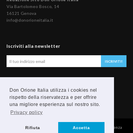
Via Bartolomeo Bosco, 14
16121 Genova
info@donorioneitalia.it
Iscriviti alla newsletter
Il
ISCRIVITI!
tuo
indirizzo
email
Seguici
Don Orione Italia utilizza i cookies nel
rispetto della riservatezza e per offrire
F
Y
una migliore esperienza sul nostro sito.
a
o
Privacy policy
c
u
© 2026 Provincia Religiosa Madre della Divina Provvidenza
Rifiuta
Accetta
e
t