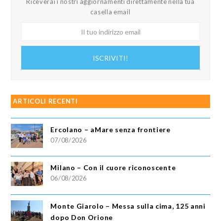
Riceverai i nostri aggiornamenti direttamente nella tua
casella email
Il
tuo
indirizzo
ISCRIVITI!
email
ARTICOLI RECENTI
Ercolano – aMare senza frontiere
07/08/2026
Milano – Con il cuore riconoscente
06/08/2026
Monte Giarolo – Messa sulla cima, 125 anni
dopo Don Orione