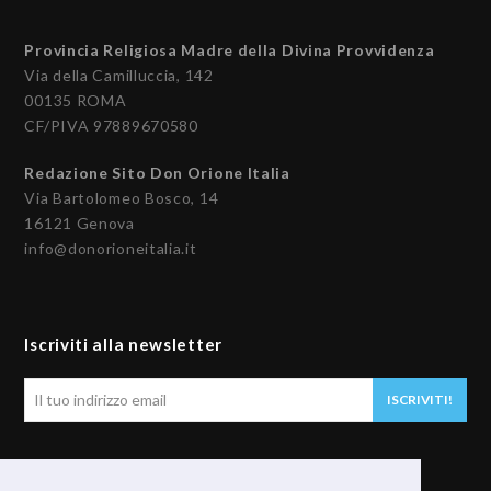
Provincia Religiosa Madre della Divina Provvidenza
Via della Camilluccia, 142
00135 ROMA
CF/PIVA 97889670580
Redazione Sito Don Orione Italia
Via Bartolomeo Bosco, 14
16121 Genova
info@donorioneitalia.it
Iscriviti alla newsletter
Il
ISCRIVITI!
tuo
indirizzo
email
Seguici