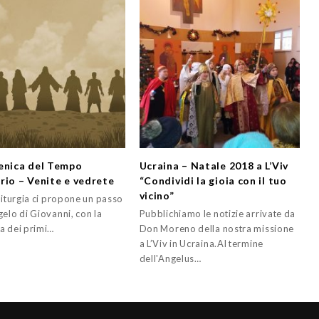
enica del Tempo
Ucraina – Natale 2018 a L’Viv
rio – Venite e vedrete
“Condividi la gioia con il tuo
vicino”
liturgia ci propone un passo
elo di Giovanni, con la
Pubblichiamo le notizie arrivate da
a dei primi…
Don Moreno della nostra missione
a L’Viv in Ucraina.Al termine
dell'Angelus…