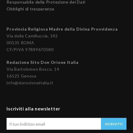
Responsabile della Protezione dei Dati
Obblighi di trasparenza
Provincia Religiosa Madre della Divina Provvidenza
Via della Camilluccia, 142
00135 ROMA
CF/PIVA 97889670580
Redazione Sito Don Orione Italia
Via Bartolomeo Bosco, 14
16121 Genova
info@donorioneitalia.it
Iscriviti alla newsletter
Il
ISCRIVITI!
tuo