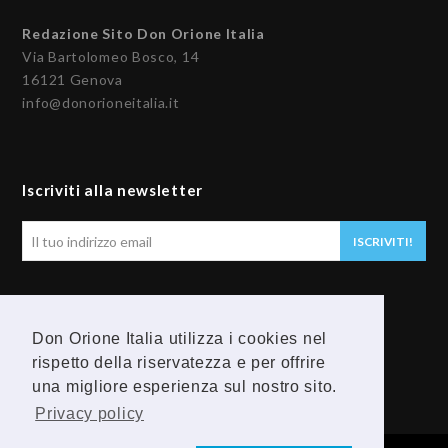
Redazione Sito Don Orione Italia
Via Bartolomeo Bosco, 14
16121 Genova
info@donorioneitalia.it
Iscriviti alla newsletter
Il
ISCRIVITI!
tuo
indirizzo
email
Seguici
Don Orione Italia utilizza i cookies nel
rispetto della riservatezza e per offrire
F
Y
una migliore esperienza sul nostro sito.
a
o
Privacy policy
c
u