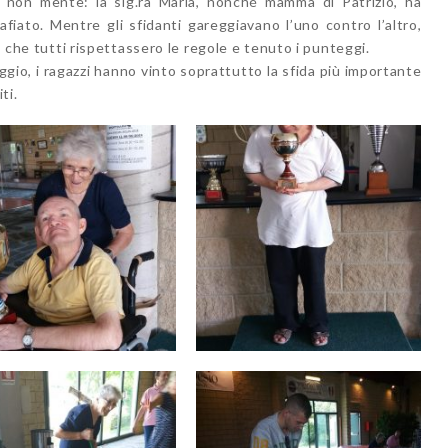
 non mente: la sig.ra Maria, nonché mamma di Patrizio, ha
iato. Mentre gli sfidanti gareggiavano l’uno contro l’altro,
to che tutti rispettassero le regole e tenuto i punteggi.
gio, i ragazzi hanno vinto soprattutto la sfida più importante
ti.