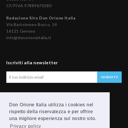
CF/PIVA 97889670580
Redazione Sito Don Orione Italia
Via Bartolomeo Bosco, 14
16121 Genova
info@donorioneitalia.it
Iscriviti alla newsletter
Il
ISCRIVITI!
tuo
indirizzo
email
Seguici
Don Orione Italia utilizza i cookies nel
rispetto della riservatezza e per offrire
F
Y
una migliore esperienza sul nostro sito.
a
o
Privacy policy