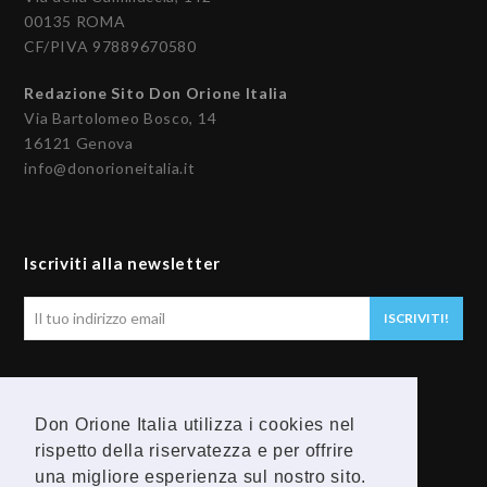
00135 ROMA
CF/PIVA 97889670580
Redazione Sito Don Orione Italia
Via Bartolomeo Bosco, 14
16121 Genova
info@donorioneitalia.it
Iscriviti alla newsletter
Il
ISCRIVITI!
tuo
indirizzo
email
Seguici
Don Orione Italia utilizza i cookies nel
F
Y
rispetto della riservatezza e per offrire
una migliore esperienza sul nostro sito.