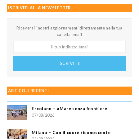
ISCRIVITI ALLA NEWSLETTER
Riceverai i nostri aggiornamenti direttamente nella tua
casella email
Il
tuo
indirizzo
ISCRIVITI!
email
ARTICOLI RECENTI
Ercolano – aMare senza frontiere
07/08/2026
Milano – Con il cuore riconoscente
06/08/2026