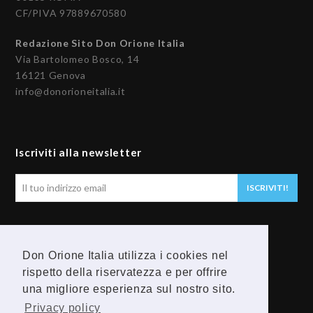
CF/PIVA 97889670580
Redazione Sito Don Orione Italia
Via Bartolomeo Bosco, 14
16121 Genova
info@donorioneitalia.it
Iscriviti alla newsletter
Il
ISCRIVITI!
tuo
indirizzo
email
Seguici
Don Orione Italia utilizza i cookies nel
rispetto della riservatezza e per offrire
F
Y
una migliore esperienza sul nostro sito.
a
o
Privacy policy