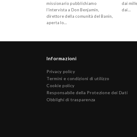
missionario pubblichiamo
dai mill
l’intervista a Don Benjamin,
dai…
direttore della comunità del Banin,
aperta lo…
Informazioni
Privacy policy
Termini e condizioni di utilizzo
Cookie policy
Responsabile della Protezione dei Dati
Obblighi di trasparenza