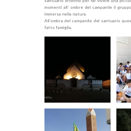
santuario orionino per far vivere una piccol
momenti all’ ombre del campanile il gruppo
immersa nella natura.
All’ombra del campanile del santuario ques
fatto famiglia.