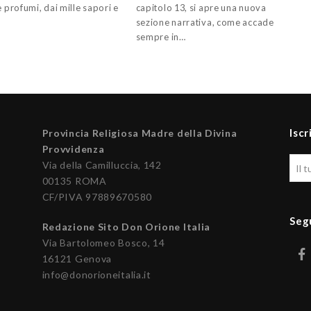
e profumi, dai mille sapori e
capitolo 13, si apre una nuova
sezione narrativa, come accade
sempre in…
Iscr
Provincia Religiosa Madre della Divina
Provvidenza
Via della Camilluccia, 142
00135 ROMA
CF/PIVA 97889670580
Seg
Redazione Sito Don Orione Italia
Via Bartolomeo Bosco, 14
16121 Genova
info@donorioneitalia.it