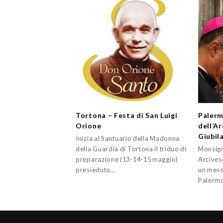
Tortona – Festa di San Luigi
Palerm
Orione
dell’A
Giubil
Inizia al Santuario della Madonna
della Guardia di Tortona il triduo di
Monsign
preparazione (13-14-15 maggio)
Arcives
presieduto…
un mess
Palermo