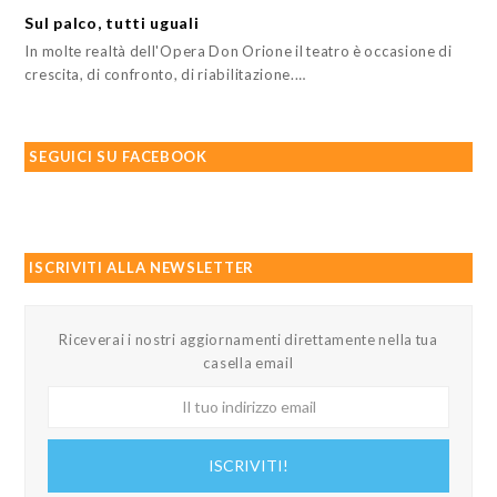
Sul palco, tutti uguali
In molte realtà dell'Opera Don Orione il teatro è occasione di
crescita, di confronto, di riabilitazione.…
SEGUICI SU FACEBOOK
ISCRIVITI ALLA NEWSLETTER
Riceverai i nostri aggiornamenti direttamente nella tua
casella email
Il
tuo
indirizzo
ISCRIVITI!
email