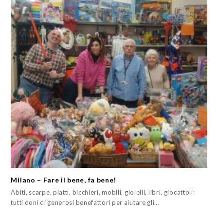
Milano – Fare il bene, fa bene!
Abiti, scarpe, piatti, bicchieri, mobili, gioielli, libri, giocattoli:
tutti doni di generosi benefattori per aiutare gli…