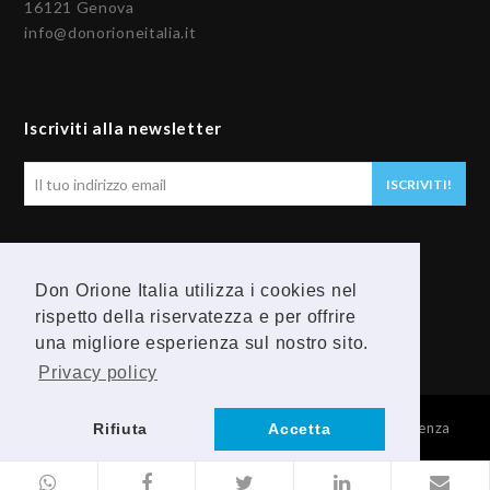
16121 Genova
info@donorioneitalia.it
Iscriviti alla newsletter
Il
ISCRIVITI!
tuo
indirizzo
email
Seguici
Don Orione Italia utilizza i cookies nel
rispetto della riservatezza e per offrire
F
Y
una migliore esperienza sul nostro sito.
a
o
Privacy policy
c
u
© 2026 Provincia Religiosa Madre della Divina Provvidenza
Rifiuta
Accetta
e
t
b
u