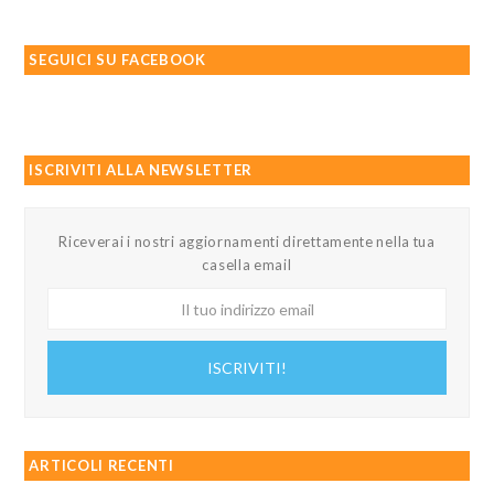
SEGUICI SU FACEBOOK
ISCRIVITI ALLA NEWSLETTER
Riceverai i nostri aggiornamenti direttamente nella tua
casella email
Il
tuo
indirizzo
ISCRIVITI!
email
ARTICOLI RECENTI