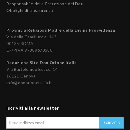
Responsabile della Protezione dei Dati
Obblighi di trasparenza
Provincia Religiosa Madre della Divina Provvidenza
Via della Camilluccia, 142
00135 ROMA
CF/PIVA 97889670580
Redazione Sito Don Orione Italia
Via Bartolomeo Bosco, 14
16121 Genova
info@donorioneitalia.it
Iscriviti alla newsletter
Il
ISCRIVITI!
tuo