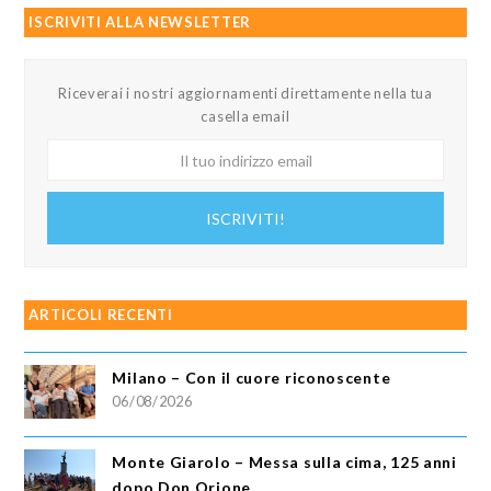
ISCRIVITI ALLA NEWSLETTER
Riceverai i nostri aggiornamenti direttamente nella tua
casella email
Il
tuo
indirizzo
ISCRIVITI!
email
ARTICOLI RECENTI
Milano – Con il cuore riconoscente
06/08/2026
Monte Giarolo – Messa sulla cima, 125 anni
dopo Don Orione