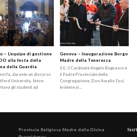
o – L’equipe di gestione
Genova – Inaugurazione Borgo
DO alla festa della
Madre della Tenerezza
a della Guardia
S.E. il Cardinale Angelo Bagnasco e
nni fa, durante un discorso
il Padre Provinciale della
atford University, Steve
Congregazione, Don Aurelio Fusi,
itava gli studenti ad
insieme ai…
…
Iscr
Provincia Religiosa Madre della Divina
Provvidenza