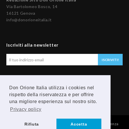
Via Bartolomeo Bosco, 14
16121 Genova
info@donorioneitalia.it
Iscriviti alla newsletter
Il
ISCRIVITI!
tuo
indirizzo
email
Seguici
Don Orione Italia utilizza i cookies nel
rispetto della riservatezza e per offrire
F
Y
una migliore esperienza sul nostro sito.
a
o
Privacy policy
c
u
© 2026 Provincia Religiosa Madre della Divina Provvidenza
Rifiuta
Accetta
e
t