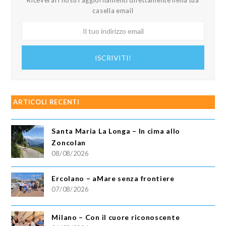
Riceverai i nostri aggiornamenti direttamente nella tua
casella email
Il
tuo
indirizzo
ISCRIVITI!
email
ARTICOLI RECENTI
Santa Maria La Longa – In cima allo
Zoncolan
08/08/2026
Ercolano – aMare senza frontiere
07/08/2026
Milano – Con il cuore riconoscente