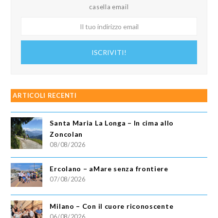
casella email
Il
tuo
indirizzo
ISCRIVITI!
email
ARTICOLI RECENTI
Santa Maria La Longa – In cima allo
Zoncolan
08/08/2026
Ercolano – aMare senza frontiere
07/08/2026
Milano – Con il cuore riconoscente
06/08/2026