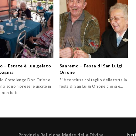
o – Estate è…un gelato
Sanremo – Festa di San Luigi
pagnia
Orione
olo Cottolengo Don Orione
Si è conclusa col taglio della torta la
no sono riprese le uscite in
festa di San Luigi Orione che si è…
a non tutti…
Iscr
Provincia Religiosa Madre della Divina