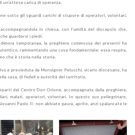
i un‘attesa carica di speranza.
e sotto gli sguardi carichi di stupore di operatori, volontari,
 accompagnandola in chiesa, con l’umiltà del discepolo che,
che guardarsi i piedi.
 dimora temporanea, la preghiera commossa dei presenti ha
e autentico, rammentando una cosa fondamentale: essa respira,
o che è storia nella storia.
sivo e presieduta da Monsignor Pelucchi, vicario diocesano, ha
la casa, di fedeli e autorità del territorio.
reparti del Centro Don Orione, accompagnata dalla preghiera,
iari, malati, operatori, volontari. In questo suo pellegrinare,
iovanni Paolo II: non abbiate paura, aprite, anzi spalancate le