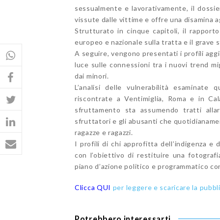
sessualmente e lavorativamente, il dossier 
vissute dalle vittime e offre una disamina a
Strutturato in cinque capitoli, il rappor
europeo e nazionale sulla tratta e il grave
A seguire, vengono presentati i profili aggi
luce sulle connessioni tra i nuovi trend m
dai minori.
L’analisi delle vulnerabilità esaminate 
riscontrate a Ventimiglia, Roma e in Cala
sfruttamento sta assumendo tratti allar
sfruttatori e gli abusanti che quotidianam
ragazze e ragazzi.
I profili di chi approfitta dell’indigenza e
con l’obiettivo di restituire una fotografi
piano d’azione politico e programmatico co
Clicca QUI
per leggere e scaricare la pubbl
Potrebbero interessarti