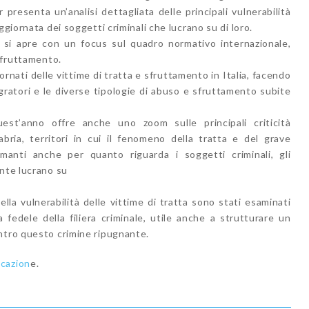
presenta un’analisi dettagliata delle principali vulnerabilità
ggiornata dei soggetti criminali che lucrano su di loro.
to si apre con un focus sul quadro normativo internazionale,
 sfruttamento.
ornati delle vittime di tratta e sfruttamento in Italia, facendo
igratori e le diverse tipologie di abuso e sfruttamento subite
quest’anno offre anche uno zoom sulle principali criticità
bria, territori in cui il fenomeno della tratta e del grave
manti anche per quanto riguarda i soggetti criminali, gli
ente lucrano su
 della vulnerabilità delle vittime di tratta sono stati esaminati
a fedele della filiera criminale, utile anche a strutturare un
ntro questo crimine ripugnante.
icazion
e.