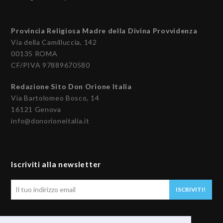
Provincia Religiosa Madre della Divina Provvidenza
Via della Camilluccia, 142
00135 ROMA
CF/PIVA 97889670580
Redazione Sito Don Orione Italia
Via Bartolomeo Bosco, 14
16121 Genova
info@donorioneitalia.it
Iscriviti alla newsletter
Il
ISCRIVITI!
tuo
indirizzo
email