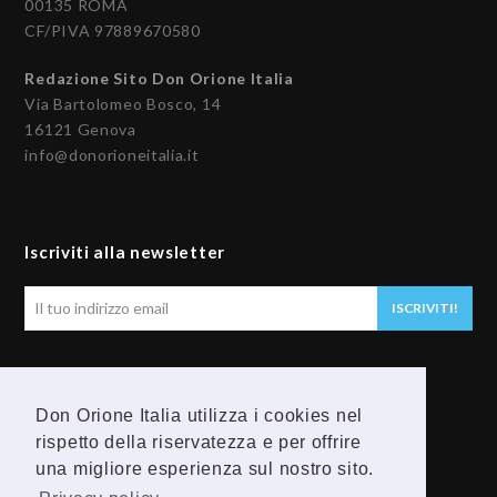
00135 ROMA
CF/PIVA 97889670580
Redazione Sito Don Orione Italia
Via Bartolomeo Bosco, 14
16121 Genova
info@donorioneitalia.it
Iscriviti alla newsletter
Il
ISCRIVITI!
tuo
indirizzo
email
Seguici
Don Orione Italia utilizza i cookies nel
rispetto della riservatezza e per offrire
F
Y
una migliore esperienza sul nostro sito.
a
o