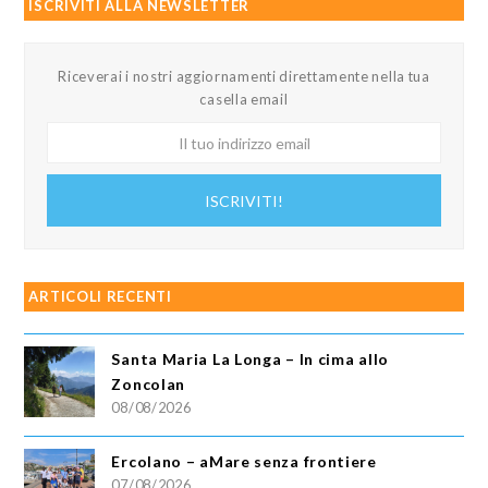
ISCRIVITI ALLA NEWSLETTER
Riceverai i nostri aggiornamenti direttamente nella tua
casella email
Il
tuo
indirizzo
ISCRIVITI!
email
ARTICOLI RECENTI
Santa Maria La Longa – In cima allo
Zoncolan
08/08/2026
Ercolano – aMare senza frontiere
07/08/2026