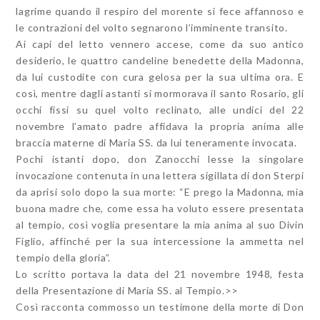
lagrime quando il respiro del morente si fece affannoso e
le contrazioni del volto segnarono l’imminente transito.
Ai capi del letto vennero accese, come da suo antico
desiderio, le quattro candeline benedette della Madonna,
da lui custodite con cura gelosa per la sua ultima ora. E
così, mentre dagli astanti si mormorava il santo Rosario, gli
occhi fissi su quel volto reclinato, alle undici del 22
novembre l’amato padre affidava la propria anima alle
braccia materne di Maria SS. da lui teneramente invocata.
Pochi istanti dopo, don Zanocchi lesse la singolare
invocazione contenuta in una lettera sigillata di don Sterpi
da aprisi solo dopo la sua morte: “E prego la Madonna, mia
buona madre che, come essa ha voluto essere presentata
al tempio, così voglia presentare la mia anima al suo Divin
Figlio, affinché per la sua intercessione la ammetta nel
tempio della gloria”.
Lo scritto portava la data del 21 novembre 1948, festa
della Presentazione di Maria SS. al Tempio.>>
Così racconta commosso un testimone della morte di Don