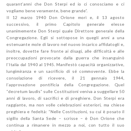
quarant’anni che Don Sterpi ed io ci conosciamo e ci
vogliamo bene veramente, bene grande”.
Il 12 marzo 1940 Don Orione morì e, il 13 agosto
successivo, il primo Capitolo generale elesse
unanimemente Don Sterpi quale Direttore generale della
Congregazione. Egli si sottopose in quegli anni a una
estenuante mole di lavoro nel nuovo incarico affidatogli e,
inoltre, dovette fare fronte ai disagi, alle difficoltà e alle
preoccupazioni provocate dalla guerra che insanguinò
l’Italia dal 1940 al 1945. Manifestò capacità organizzative,
lungimiranza e un sacrificio di sé commovente. Ebbe la
consolazione di ricevere, il 21 gennaio 1944,
l’approvazione pontificia della Congregazione. Quel
“decretum laudis” sulle Costituzioni veniva a suggellare 50
anni di lavoro, di sacrifici e di preghiere. Don Sterpi era
raggiante, ma non volle celebrazioni esteriori, ma chiese
preghiera e fedeltà: “Nelle Costituzioni, su cui è posato il
sigillo della Santa Sede – scrisse – è Don Orione che
continua a rimanere in mezzo a noi, con tutto il suo