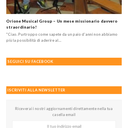
Orione Musical Group – Un mese missionario davvero
straordinario!
"Ciao. Purtroppo come sapete da un paio d'anni non abbiamo
più la possibilità di aderire al…
SEGUICI SU FACEBOOK
ISCRIVITI ALLA NEWSLETTER
Riceverai i nostri aggiornamenti direttamente nella tua
casella email
Il