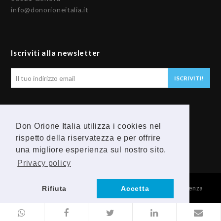
info@donorioneitalia.it
Iscriviti alla newsletter
Il
ISCRIVITI!
tuo
indirizzo
email
Seguici
Don Orione Italia utilizza i cookies nel
rispetto della riservatezza e per offrire
F
Y
una migliore esperienza sul nostro sito.
a
o
Privacy policy
c
u
© 2026 Provincia Religiosa Madre della Divina Provvidenza
Rifiuta
Accetta
e
t
b
u