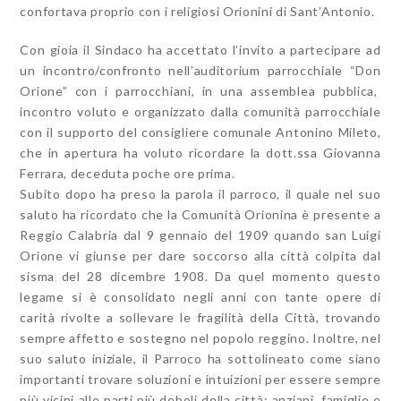
confortava proprio con i religiosi Orionini di Sant’Antonio.
Con gioia il Sindaco ha accettato l’invito a partecipare ad
un incontro/confronto nell’auditorium parrocchiale “Don
Orione” con i parrocchiani, in una assemblea pubblica,
incontro voluto e organizzato dalla comunità parrocchiale
con il supporto del consigliere comunale Antonino Mileto,
che in apertura ha voluto ricordare la dott.ssa Giovanna
Ferrara, deceduta poche ore prima.
Subito dopo ha preso la parola il parroco, il quale nel suo
saluto ha ricordato che la Comunità Orionina è presente a
Reggio Calabria dal 9 gennaio del 1909 quando san Luigi
Orione vi giunse per dare soccorso alla città colpita dal
sisma del 28 dicembre 1908. Da quel momento questo
legame si è consolidato negli anni con tante opere di
carità rivolte a sollevare le fragilità della Città, trovando
sempre affetto e sostegno nel popolo reggino. Inoltre, nel
suo saluto iniziale, il Parroco ha sottolineato come siano
importanti trovare soluzioni e intuizioni per essere sempre
più vicini alle parti più deboli della città: anziani, famiglie e