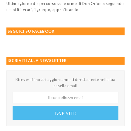
Ultimo giorno del percorso sulle orme di Don Orione: seguendo
i suoi itinerari, il gruppo, approfittando…
SEGUICI SU FACEBOOK
ISCRIVITI ALLA NEWSLETTER
Riceverai i nostri aggiornamenti direttamente nella tua
casella email
Il
tuo
indirizzo
ISCRIVITI!
email