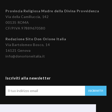
Provincia Religiosa Madre della Divina Provvidenza
Via della Camilluccia, 142
00135 ROMA
CF/PIVA 97889670580
Redazione Sito Don Orione Italia
Via Bartolomeo Bosco, 14
16121 Genova
info@donorioneitalia.it
Iscriviti alla newsletter
Il
ISCRIVITI!
tuo
indirizzo
email
Seguici