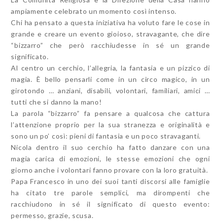
ampiamente celebrato un momento così intenso.
Chi ha pensato a questa iniziativa ha voluto fare le cose in
grande e creare un evento gioioso, stravagante, che dire
“bizzarro” che però racchiudesse in sé un grande
significato.
Al centro un cerchio, l’allegria, la fantasia e un pizzico di
magia. È bello pensarli come in un circo magico, in un
girotondo … anziani, disabili, volontari, familiari, amici …
tutti che si danno la mano!
La parola “bizzarro” fa pensare a qualcosa che cattura
l’attenzione proprio per la sua stranezza e originalità e
sono un po’ così: pieni di fantasia e un poco stravaganti.
Nicola dentro il suo cerchio ha fatto danzare con una
magia carica di emozioni, le stesse emozioni che ogni
giorno anche i volontari fanno provare con la loro gratuità.
Papa Francesco in uno dei suoi tanti discorsi alle famiglie
ha citato tre parole semplici, ma dirompenti che
racchiudono in sé il significato di questo evento:
permesso, grazie, scusa.