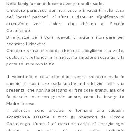
Nella famiglia non dobbiamo aver paura di usarle.
Chiedere permesso per non essere invadenti nella casa
dei “nostri padroni” ci aiuta a dare un significato di
attenzione verso coloro che abitano al Piccolo
Cottolengo.
Dire grazie per i doni ricevuti ci aiuta a non dare per
scontato il ricevere.
Chiedere scusa ci ricorda che tutti sbagliamo e a volte,
qualcuno si offende in famiglia, ma chiedere scusa apre la
porta ad un nuovo inizio.
Il volontario è colui che dona senza chiedere nulla in
cambio, è colui che parla anche nel silenzio della sua
presenza, che non ha bisogno di fare cose grandi, ma che
fa piccole cose con grande amore, come ha insegnato
Madre Teresa.
I volontari sono preziosi e formano una squadra
eccezionale assieme a tutti gli operatori del Piccolo
Cottolengo. L’unicità di ciascuno carica di energia ogni
giorno e permette di fare cose ordinarie