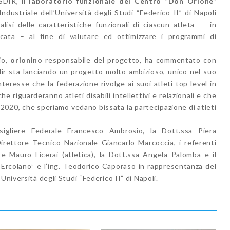
SDIR, il
laboratorio funzionale del Centro “Don Orione”
ndustriale dell’Università degli Studi “Federico II” di Napoli
lisi delle caratteristiche funzionali di ciascun atleta – in
aticata – al fine di valutare ed ottimizzare i programmi di
io,
orionino
responsabile del progetto, ha commentato con
dir sta lanciando un progetto molto ambizioso, unico nel suo
teresse che la federazione rivolge ai suoi atleti top level in
 riguarderanno atleti disabili intellettivi e relazionali e che
 2020, che speriamo vedano bissata la partecipazione di atleti
sigliere Federale Francesco Ambrosio, la Dott.ssa Piera
irettore Tecnico Nazionale Giancarlo Marcoccia, i referenti
 e Mauro Ficerai (atletica), la Dott.ssa Angela Palomba e il
Ercolano” e l’ing. Teodorico Caporaso in rappresentanza del
Università degli Studi “Federico II” di Napoli.