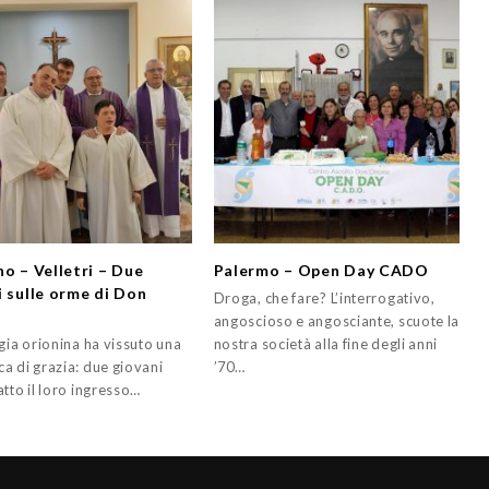
no – Velletri – Due
Palermo – Open Day CADO
i sulle orme di Don
Droga, che fare? L’interrogativo,
e
angoscioso e angosciante, scuote la
gia orionina ha vissuto una
nostra società alla fine degli anni
a di grazia: due giovani
’70…
tto il loro ingresso…