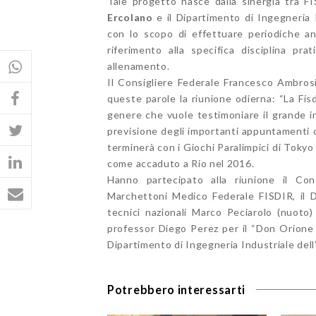
Tale progetto nasce dalla sinergia tra FI
Ercolano
e il Dipartimento di Ingegneria I
con lo scopo di effettuare periodiche ana
riferimento alla specifica disciplina pr
allenamento.
Il Consigliere Federale Francesco Ambros
queste parole la riunione odierna: “La Fis
genere che vuole testimoniare il grande in
previsione degli importanti appuntamenti che
terminerà con i Giochi Paralimpici di Tokyo
come accaduto a Rio nel 2016.
Hanno partecipato alla riunione il Con
Marchettoni Medico Federale FISDIR, il D
tecnici nazionali Marco Peciarolo (nuoto)
professor Diego Perez per il “Don Orione 
Dipartimento di Ingegneria Industriale dell’
Potrebbero interessarti