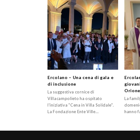
Ercolano – Una cena di gala e
Ercola
di inclusione
giovan
Orion
La suggestiva cornice di
Villacampolieto ha ospitato
La famil
l'iniziativa "Cena in Villa Solidale".
domenic
La Fondazione Ente Ville…
hanno fa