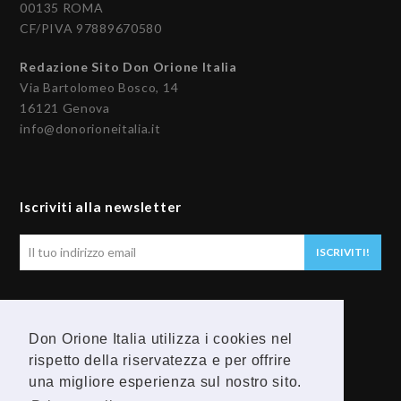
00135 ROMA
CF/PIVA 97889670580
Redazione Sito Don Orione Italia
Via Bartolomeo Bosco, 14
16121 Genova
info@donorioneitalia.it
Iscriviti alla newsletter
Il
ISCRIVITI!
tuo
indirizzo
email
Seguici
Don Orione Italia utilizza i cookies nel
rispetto della riservatezza e per offrire
F
Y
una migliore esperienza sul nostro sito.
a
o