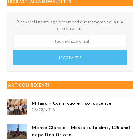
ISCRIVITI ALLA NEWSLETTER
Riceverai i nostri aggiornamenti direttamente nella tua
casella email
Il
tuo
indirizzo
ISCRIVITI!
email
ARTICOLI RECENTI
Milano – Con il cuore riconoscente
06/08/2026
Monte Giarolo – Messa sulla cima, 125 anni
dopo Don Orione