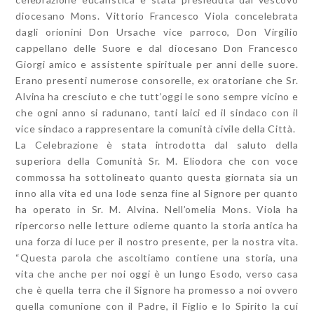
diocesano Mons. Vittorio Francesco Viola concelebrata
dagli orionini Don Ursache vice parroco, Don Virgilio
cappellano delle Suore e dal diocesano Don Francesco
Giorgi amico e assistente spirituale per anni delle suore.
Erano presenti numerose consorelle, ex oratoriane che Sr.
Alvina ha cresciuto e che tutt’oggi le sono sempre vicino e
che ogni anno si radunano, tanti laici ed il sindaco con il
vice sindaco a rappresentare la comunità civile della Città.
La Celebrazione è stata introdotta dal saluto della
superiora della Comunità Sr. M. Eliodora che con voce
commossa ha sottolineato quanto questa giornata sia un
inno alla vita ed una lode senza fine al Signore per quanto
ha operato in Sr. M. Alvina. Nell’omelia Mons. Viola ha
ripercorso nelle letture odierne quanto la storia antica ha
una forza di luce per il nostro presente, per la nostra vita.
“Questa parola che ascoltiamo contiene una storia, una
vita che anche per noi oggi è un lungo Esodo, verso casa
che è quella terra che il Signore ha promesso a noi ovvero
quella comunione con il Padre, il Figlio e lo Spirito la cui