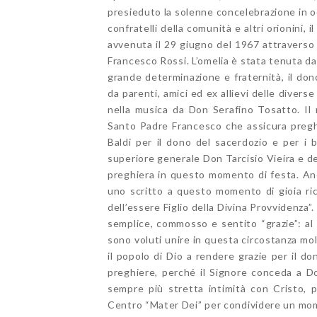
presieduto la solenne concelebrazione in o
confratelli della comunità e altri orionini
avvenuta il 29 giugno del 1967 attraverso
Francesco Rossi. L’omelia è stata tenuta da
grande determinazione e fraternità, il don
da parenti, amici ed ex allievi delle diverse
nella musica da Don Serafino Tosatto. Il
Santo Padre Francesco che assicura pregh
Baldi per il dono del sacerdozio e per i b
superiore generale Don Tarcisio Vieira e de
preghiera in questo momento di festa. Anc
uno scritto a questo momento di gioia ric
dell’essere Figlio della Divina Provvidenza”
semplice, commosso e sentito “grazie”: al 
sono voluti unire in questa circostanza mol
il popolo di Dio a rendere grazie per il d
preghiere, perché il Signore conceda a Do
sempre più stretta intimità con Cristo, 
Centro “Mater Dei” per condividere un mom