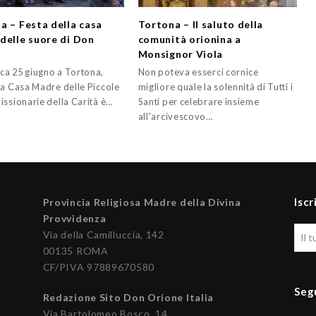
a – Festa della casa
Tortona – Il saluto della
delle suore di Don
comunità orionina a
e
Monsignor Viola
a 25 giugno a Tortona,
Non poteva esserci cornice
la Casa Madre delle Piccole
migliore quale la solennità di Tutti i
issionarie della Carità è…
Santi per celebrare insieme
all'arcivescovo…
Iscr
Provincia Religiosa Madre della Divina
Provvidenza
Via della Camilluccia, 142
00135 ROMA
CF/PIVA 97889670580
Seg
Redazione Sito Don Orione Italia
Via Bartolomeo Bosco, 14