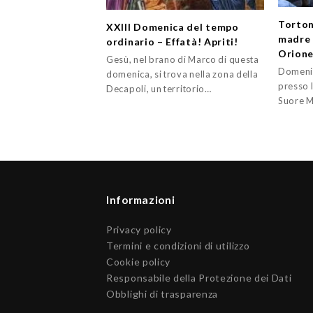
Torton
XXIII Domenica del tempo
madre 
ordinario – Effatà! Apriti!
Orion
Gesù, nel brano di Marco di questa
Domenic
domenica, si trova nella zona della
presso 
Decapoli, un territorio…
Suore M
Informazioni
Privacy policy
Termini e condizioni di utilizzo
Cookie policy
Responsabile della Protezione dei Dati
Obblighi di trasparenza