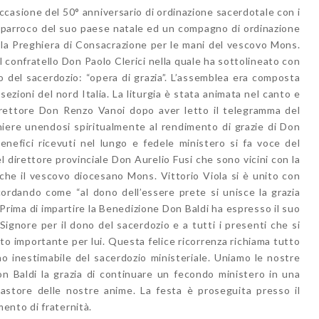
ccasione del 50° anniversario di ordinazione sacerdotale con i
, il parroco del suo paese natale ed un compagno di ordinazione
 la Preghiera di Consacrazione per le mani del vescovo Mons.
l confratello Don Paolo Clerici nella quale ha sottolineato con
o del sacerdozio: “opera di grazia”. L’assemblea era composta
 sezioni del nord Italia. La liturgia è stata animata nel canto e
 rettore Don Renzo Vanoi dopo aver letto il telegramma del
iere unendosi spiritualmente al rendimento di grazie di Don
enefici ricevuti nel lungo e fedele ministero si fa voce del
l direttore provinciale Don Aurelio Fusi che sono vicini con la
he il vescovo diocesano Mons. Vittorio Viola si è unito con
ordando come “al dono dell’essere prete si unisce la grazia
. Prima di impartire la Benedizione Don Baldi ha espresso il suo
Signore per il dono del sacerdozio e a tutti i presenti che si
to importante per lui. Questa felice ricorrenza richiama tutto
ono inestimabile del sacerdozio ministeriale. Uniamo le nostre
n Baldi la grazia di continuare un fecondo ministero in una
pastore delle nostre anime. La festa è proseguita presso il
ento di fraternità.