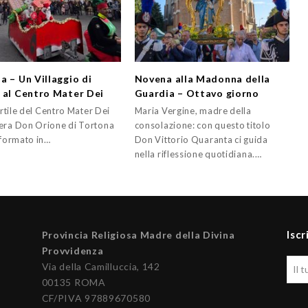
a – Un Villaggio di
Novena alla Madonna della
 al Centro Mater Dei
Guardia – Ottavo giorno
cortile del Centro Mater Dei
Maria Vergine, madre della
era Don Orione di Tortona
consolazione: con questo titolo
sformato in…
Don Vittorio Quaranta ci guida
nella riflessione quotidiana.…
Iscr
Provincia Religiosa Madre della Divina
Provvidenza
Via della Camilluccia, 142
00135 ROMA
CF/PIVA 97889670580