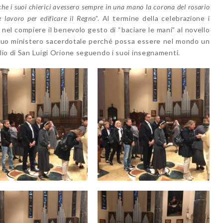
che i suoi chierici avessero sempre in una mano la corona del rosario
e lavoro per edificare il Regno
”. Al termine della celebrazione i
 nel compiere il benevolo gesto di “baciare le mani” al novello
 suo ministero sacerdotale perché possa essere nel mondo un
glio di San Luigi Orione seguendo i suoi insegnamenti.