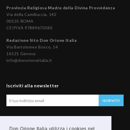
Provincia Religiosa Madre della Divina Provvidenza
Via della Camilluccia, 142
00135 ROMA
CF/PIVA 97889670580
Redazione Sito Don Orione Italia
Via Bartolomeo Bosco, 14
16121 Genova
info@donorioneitalia.it
Iscriviti alla newsletter
Il
ISCRIVITI!
tuo
indirizzo
email
Seguici
Don Orione Italia utilizza i cookies nel