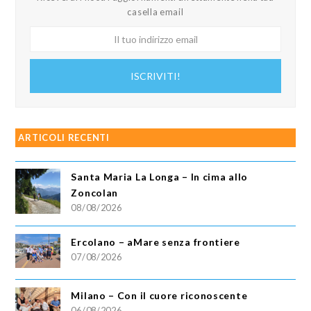
casella email
Il
tuo
indirizzo
ISCRIVITI!
email
ARTICOLI RECENTI
Santa Maria La Longa – In cima allo
Zoncolan
08/08/2026
Ercolano – aMare senza frontiere
07/08/2026
Milano – Con il cuore riconoscente
06/08/2026