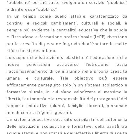
“pubbliche”, perché tutte svolgono un servizio “pubblico”
e di interesse “pubblico”.
In un tempo come quello attuale, caratterizzato da
continui e radicali cambiamenti, culturali e sociali, è
sempre più̀ evidente la centralità̀ educativa che la scuola
e l’istruzione e formazione professionale (IeFP) rivestono
per la crescita di persone in grado di affrontare le molte
sfide che si presentano.
Lo scopo delle istituzioni scolastiche è l’educazione delle
nuove generazioni attraverso l’istruzione, ossia
l’accompagnamento di ogni alunno nella propria crescita
umana e culturale. Tale obiettivo può̀ essere
efficacemente perseguito solo in un sistema scolastico e
formativo plurale, in cui siano valorizzate al massimo la
libertà, l’autonomia e la responsabilità̀ dei protagonisti del
rapporto educativo (alunni, famiglie, docenti, personale
non docente, dirigenti, gestori).
Un sistema educativo costruito sui pilastri dell’autonomia
delle istituzioni scolastiche e formative, della parità̀ tra
scuole statali e non statali e dell’effettiva libertà di scelta