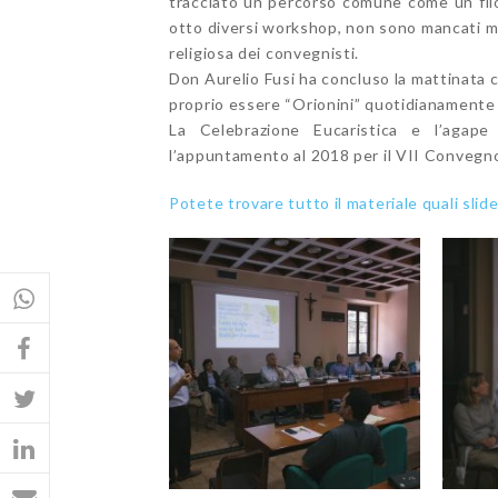
tracciato un percorso comune come un filo
otto diversi workshop, non sono mancati mome
religiosa dei convegnisti.
Don Aurelio Fusi ha concluso la mattinata co
proprio essere “Orionini” quotidianamente
La Celebrazione Eucaristica e l’agap
l’appuntamento al 2018 per il VII Convegn
Potete trovare tutto il materiale quali slid