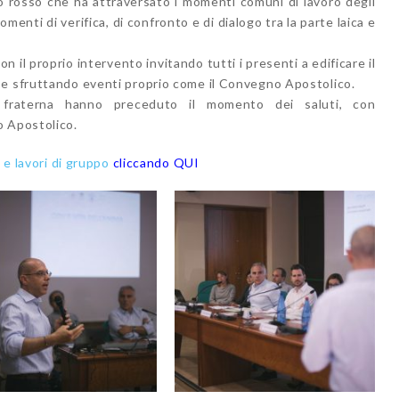
 rosso che ha attraversato i momenti comuni di lavoro degli
nti di verifica, di confronto e di dialogo tra la parte laica e
n il proprio intervento invitando tutti i presenti a edificare il
 e sfruttando eventi proprio come il Convegno Apostolico.
e fraterna hanno preceduto il momento dei saluti, con
o Apostolico.
e e lavori di gruppo
cliccando QUI