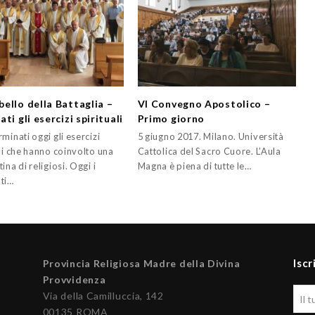
ello della Battaglia –
VI Convegno Apostolico –
ti gli esercizi spirituali
Primo giorno
minati oggi gli esercizi
5 giugno 2017. Milano. Università
li che hanno coinvolto una
Cattolica del Sacro Cuore. L’Aula
ina di religiosi. Oggi i
Magna è piena di tutte le…
ti…
Iscr
Provincia Religiosa Madre della Divina
Provvidenza
Via della Camilluccia, 142
00135 ROMA