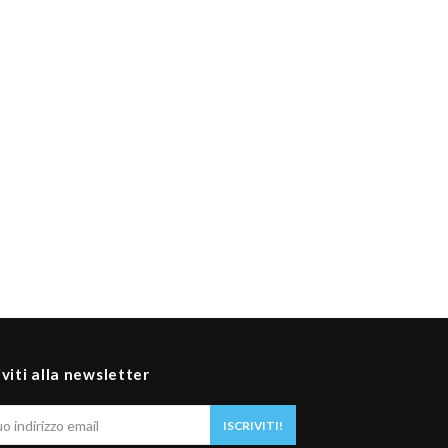
iviti alla newsletter
Il
ISCRIVITI!
tuo