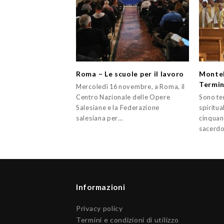
Roma – Le scuole per il lavoro
Monteb
Termina
Mercoledì 16 novembre, a Roma, il
Centro Nazionale delle Opere
Sono ter
Salesiane e la Federazione
spiritua
salesiana per…
cinquant
sacerdo
Informazioni
Privacy policy
Termini e condizioni di utilizzo