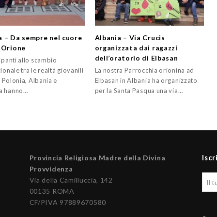
 – Da sempre nel cuore
Albania – Via Crucis
 Orione
organizzata dai ragazzi
dell’oratorio di Elbasan
ipanti allo scambio
ionale tra le realtà giovanili
La nostra Parrocchia orionina ad
a, Polonia, Albania e
Elbasan in Albania ha organizzato
a hanno…
per la Santa Pasqua una via…
Iscr
Provincia Religiosa Madre della Divina
Provvidenza
Via della Camilluccia, 142
00135 ROMA
CF/PIVA 97889670580